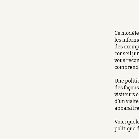
Ce modèle 
les inform
des exempl
conseil ju
vous reco
comprendre
Une politi
des façons
visiteurs e
d'un visite
apparaître
Voici quel
politique d