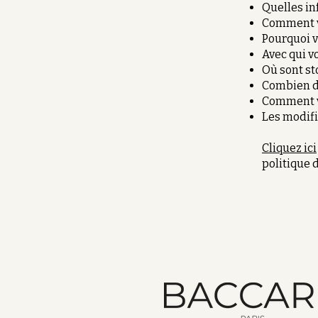
Quelles in
Comment vo
Pourquoi v
Avec qui v
Où sont st
Combien d
Comment v
Les modifi
Cliquez ici
politique d