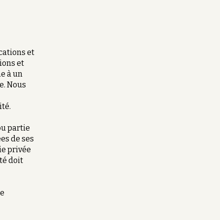
cations et
ions et
e à un
e. Nous
té.
ou partie
ées de ses
ie privée
té doit
re