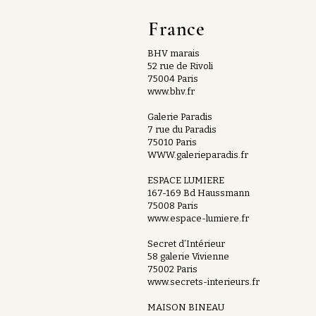
France
BHV marais
52 rue de Rivoli
75004 Paris
www.bhv.fr
Galerie Paradis
7 rue du Paradis
75010 Paris
WWW.galerieparadis.fr
ESPACE LUMIERE
167-169 Bd Haussmann
75008 Paris
www.espace-lumiere.fr
Secret d’Intérieur
58 galerie Vivienne
75002 Paris
www.secrets-interieurs.fr
MAISON BINEAU