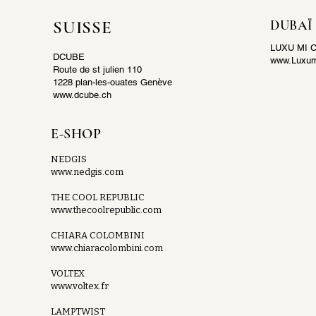
SUISSE
DUBAÏ
LUXU MI 
DCUBE
www.Luxum
Route de st julien 110
1228 plan-les-ouates Genève
www.dcube.ch
E-SHOP
NEDGIS
www.nedgis.com
THE COOL REPUBLIC
www.thecoolrepublic.com
CHIARA COLOMBINI
www.chiaracolombini.com
VOLTEX
www.voltex.fr
LAMPTWIST