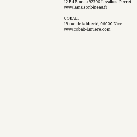
12 Bd Bineau 92300 Levallois-Perret
www.lamaisonbineau.fr
COBALT
19 rue de la liberté, 06000 Nice
www.cobalt-lumiere.com