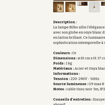
Description :
La lampe Bilbo allie l’élégance
avec son globe en onyx blanc d
en laiton brillant. Ce luminair
sophistication intemporelle à 
Couleurs : 
Or
Dimensions : 
ø:10 cm x H: 17 
Poids : 
1 kg
Matériaux : 
Acier et Onyx bla
Informations : 
Tension :
 220-240V - 50Hz. 
Source lumineuse :
 G9 max 8
Notes :
 cable tissu noir 3m, IP20
Conseils d'entretien : 
Essuyez
abrasif.