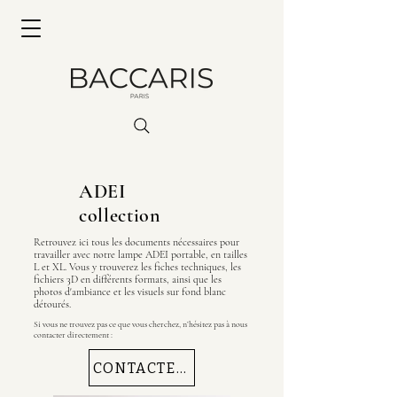
ADEI
collection
Retrouvez ici tous les documents nécessaires pour
travailler avec notre lampe ADEI portable, en tailles
L et XL. Vous y trouverez les fiches techniques, les
fichiers 3D en différents formats, ainsi que les
photos d'ambiance et les visuels sur fond blanc
détourés.
Si vous ne trouvez pas ce que vous cherchez, n’hésitez pas à nous
contacter directement :
CONTACTEZ NOUS